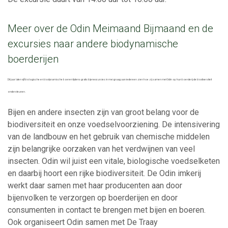
Meer over de Odin Meimaand Bijmaand en de
excursies naar andere biodynamische
boerderijen
Dit jaar laten vijf biologische en biodynamische boeren tijdens gratis bijenexcursies in mei graag aan iedereen zien hoe zij samen met Odin op hun boerderij de biodiversiteit
ondersteunen.
Bijen en andere insecten zijn van groot belang voor de
biodiversiteit en onze voedselvoorziening. De intensivering
van de landbouw en het gebruik van chemische middelen
zijn belangrijke oorzaken van het verdwijnen van veel
insecten. Odin wil juist een vitale, biologische voedselketen
en daarbij hoort een rijke biodiversiteit. De Odin imkerij
werkt daar samen met haar producenten aan door
bijenvolken te verzorgen op boerderijen en door
consumenten in contact te brengen met bijen en boeren.
Ook organiseert Odin samen met De Traay