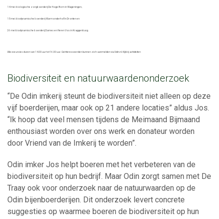
14 mei: biologische zorgboerderij De Hoge Born in Wageningen,
15 mei: biodynamische boerderij Warmonderhof in Dronten en
26 mei biodynamische boerderij Dames en Heren Vos in Kraggenburg.
Alle excursies duren van 14.00 uur tot 16.00 uur. Geïnteresseerden kunnen zich aanmelden via Odin.nl. Kijk bij activiteiten
Biodiversiteit en natuurwaardenonderzoek
“De Odin imkerij steunt de biodiversiteit niet alleen op deze
vijf boerderijen, maar ook op 21 andere locaties” aldus Jos.
“Ik hoop dat veel mensen tijdens de Meimaand Bijmaand
enthousiast worden over ons werk en donateur worden
door Vriend van de Imkerij te worden”.
Odin imker Jos helpt boeren met het verbeteren van de
biodiversiteit op hun bedrijf. Maar Odin zorgt samen met De
Traay ook voor onderzoek naar de natuurwaarden op de
Odin bijenboerderijen. Dit onderzoek levert concrete
suggesties op waarmee boeren de biodiversiteit op hun