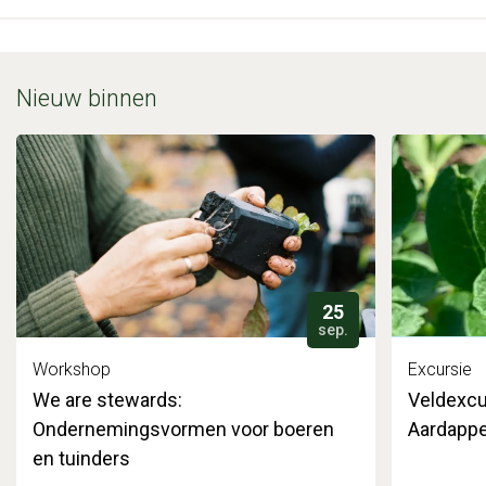
Nieuw binnen
25
sep.
Workshop
Excursie
We are stewards:
Veldexcu
Ondernemingsvormen voor boeren
Aardappe
en tuinders