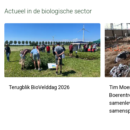
Actueel in de biologische sector
Terugblik BioVelddag 2026
Tim Moer
Boerentr
samenlev
samenspe