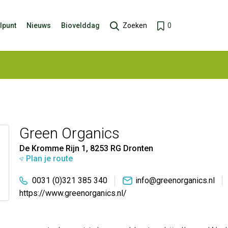
lpunt
Nieuws
Biovelddag
Zoeken
0
Green Organics
De Kromme Rijn 1, 8253 RG Dronten
Plan je route
0031 (0)321 385 340
info@greenorganics.nl
https://www.greenorganics.nl/