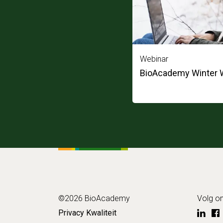
Webinar
BioAcademy Winter W
©2026 BioAcademy
Volg o
Privacy
Kwaliteit