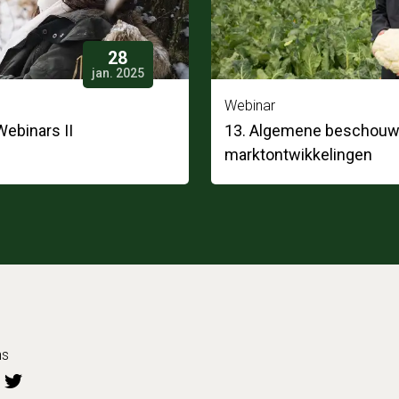
28
jan. 2025
Webinar
ebinars II
13. Algemene beschouw
marktontwikkelingen
ns