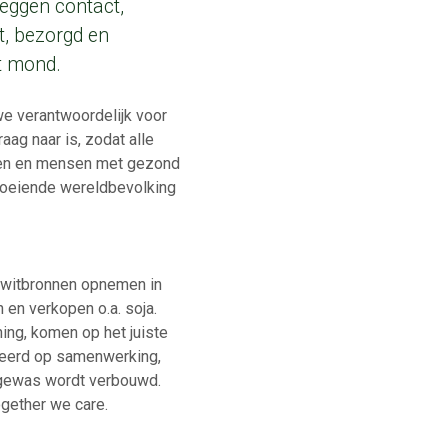
leggen contact,
t, bezorgd en
t mond.
 we verantwoordelijk voor
ag naar is, zodat alle
rgen en mensen met gezond
groeiende wereldbevolking
eiwitbronnen opnemen in
 en verkopen o.a. soja.
ning, komen op het juiste
seerd op samenwerking,
 gewas wordt verbouwd.
ogether we care.