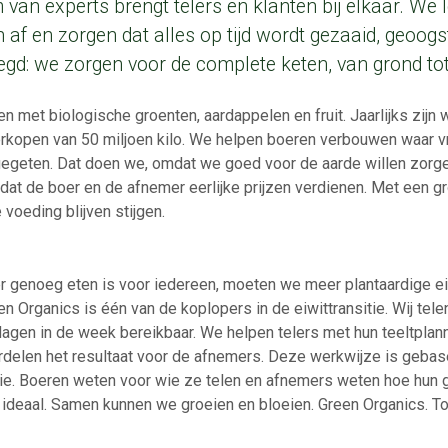
van experts brengt telers en klanten bij elkaar. We 
 af en zorgen dat alles op tijd wordt gezaaid, geoogs
egd: we zorgen voor de complete keten, van grond to
n met biologische groenten, aardappelen en fruit. Jaarlijks zijn
erkopen van 50 miljoen kilo. We helpen boeren verbouwen waar vra
gegeten. Dat doen we, omdat we goed voor de aarde willen zo
dat de boer en de afnemer eerlijke prijzen verdienen. Met een 
voeding blijven stijgen.
er genoeg eten is voor iedereen, moeten we meer plantaardige 
 Organics is één van de koplopers in de eiwittransitie. Wij telen
 dagen in de week bereikbaar. We helpen telers met hun teeltplan
elen het resultaat voor de afnemers. Deze werkwijze is geba
tie. Boeren weten voor wie ze telen en afnemers weten hoe hun
ns ideaal. Samen kunnen we groeien en bloeien. Green Organics. T