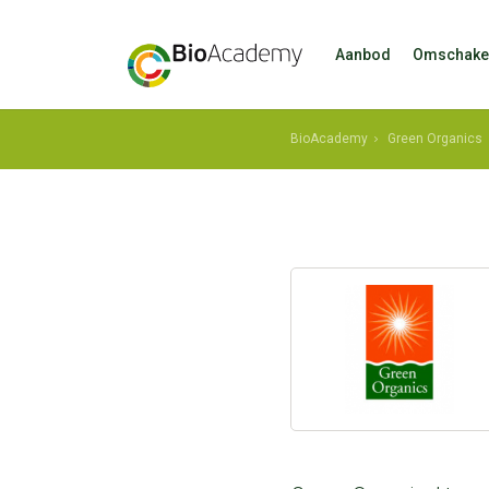
Aanbod
Omschake
BioAcademy
Green Organics