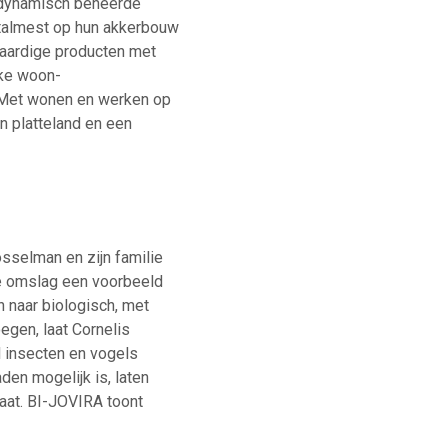
-dynamisch beheerde
stalmest op hun akkerbouw
waardige producten met
eke woon-
 Met wonen en werken op
n platteland en een
osselman en zijn familie
le omslag een voorbeeld
 naar biologisch, met
oegen, laat Cornelis
 insecten en vogels
den mogelijk is, laten
taat. BI-JOVIRA toont