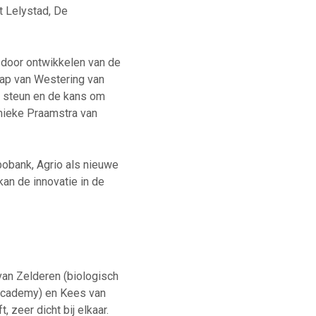
t Lelystad, De
 door ontwikkelen van de
aap van Westering van
e steun en de kans om
emieke Praamstra van
abobank, Agrio als nieuwe
kan de innovatie in de
van Zelderen (biologisch
ioAcademy) en Kees van
 zeer dicht bij elkaar.