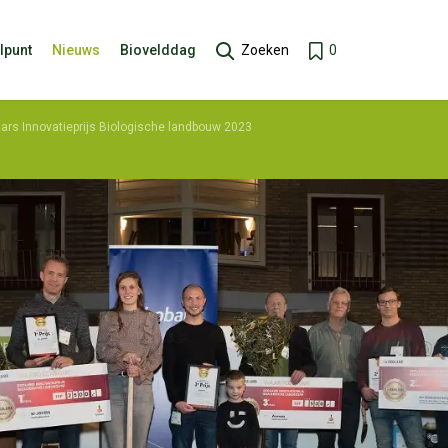
lpunt
Nieuws
Biovelddag
Zoeken
0
ars Innovatieprijs Biologische landbouw 2023