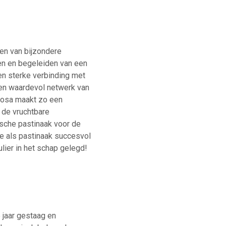
ten van bijzondere
den en begeleiden van een
en sterke verbinding met
 een waardevol netwerk van
enosa maakt zo een
 de vruchtbare
ische pastinaak voor de
te als pastinaak succesvol
ulier in het schap gelegd!
 jaar gestaag en