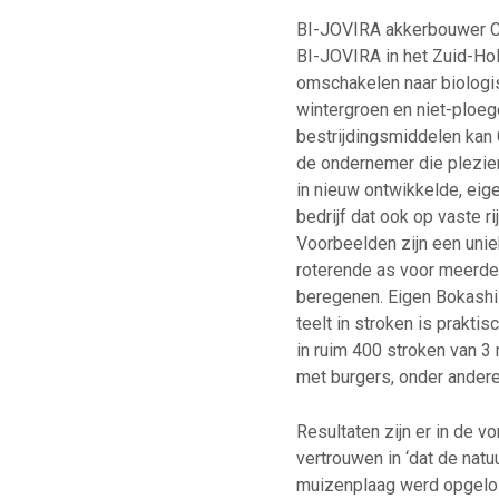
BI-JOVIRA akkerbouwer Cor
BI-JOVIRA in het Zuid-Holl
omschakelen naar biologisc
wintergroen en niet-ploeg
bestrijdingsmiddelen kan 
de ondernemer die plezier 
in nieuw ontwikkelde, ei
bedrijf dat ook op vaste r
Voorbeelden zijn een unie
roterende as voor meerde
beregenen. Eigen Bokash
teelt in stroken is prak
in ruim 400 stroken van 3
met burgers, onder andere
Resultaten zijn er in de 
vertrouwen in ‘dat de natu
muizenplaag werd opgelos