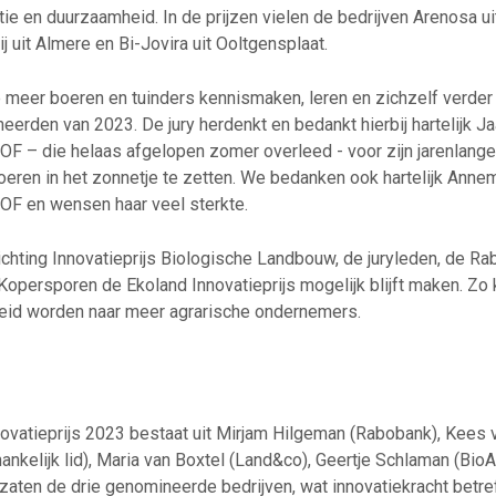
ie en duurzaamheid. In de prijzen vielen de bedrijven Arenosa ui
 uit Almere en Bi-Jovira uit Ooltgensplaat.
 meer boeren en tuinders kennismaken, leren en zichzelf verder
eerden van 2023. De jury herdenkt en bedankt hierbij hartelijk J
VOF – die helaas afgelopen zomer overleed - voor zijn jarenlang
oeren in het zonnetje te zetten. We bedanken ook hartelijk Ann
VOF en wensen haar veel sterkte.
tichting Innovatieprijs Biologische Landbouw, de juryleden, de R
 Kopersporen de Ekoland Innovatieprijs mogelijk blijft maken. Zo 
reid worden naar meer agrarische ondernemers.
novatieprijs 2023 bestaat uit Mirjam Hilgeman (Rabobank), Kees 
hankelijk lid), Maria van Boxtel (Land&co), Geertje Schlaman (B
zaten de drie genomineerde bedrijven, wat innovatiekracht betreft,