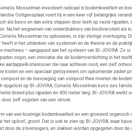
nelis Mosselman investeert radicaal in bodemkwaliteit en biodiv
andse Ooltgensplaat voert hij in een keer vijf belangrijke verand
h als basis en dan extra stappen door teelt op vaste rijpaden, st
en. Na het wegnemen van onderdrukkers van biodiversiteit als 
Cornelis Mosselman nu opbouwen, is zijn stellige overtuiging. 
heeft in het uitdenken van systemen en de theorie en de praktijk
gen machines – aangepast aan het systeem van BI-JOVIRA. Zo is
ijpaden oogst, een innovatie die de bodemverdichting in het teel
ke aardappelkistenrooier die naar achteren rooit, een zelf ontw
re kisten en een speciaal gietsysteem om opkomende zaden pr
i compost en de toevoeging van compost thee moeten de bodem 
tisch opgelost op BI-JOVIRA, Cornelis Mosselman koos zes fami
 meter breed plus rijpaden en 400 meter lang. BI-JOVIRA werkt o
 door zelf oogsten van een strook.
vorm van een kruimige bodemkwaliteit en een groeiend organisch 
ur het oplost’, groeit. Dat is ook te zien op BI-JOVIRA, waar bi
t door de zilverreigers, en slakken worden opgegeten door de 