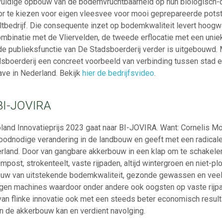
vuldige opbouw van de bodemvruchtbaarheid op hun biologisch
or te kiezen voor eigen vleesvee voor mooi geprepareerde pot
ltbedrijf. Die consequente inzet op bodemkwaliteit levert hoog
 combinatie met de Vliervelden, de tweede erflocatie met een uni
 publieksfunctie van De Stadsboerderij verder is uitgebouwd.
dsboerderij een concreet voorbeeld van verbinding tussen stad e
e in Nederland. Bekijk
hier de bedrijfsvideo
.
 BI-JOVIRA
oland Innovatieprijs 2023 gaat naar BI-JOVIRA. Want: Cornelis M
oodnodige verandering in de landbouw en geeft met een radica
rland. Door van gangbare akkerbouw in een klap om te schakelen
mpost, strokenteelt, vaste rijpaden, altijd wintergroen en niet-pl
uw van uitstekende bodemkwaliteit, gezonde gewassen en veel
 eigen machines waardoor onder andere ook oogsten op vaste rijpa
n van flinke innovatie ook met een steeds beter economisch resul
n de akkerbouw kan en verdient navolging.