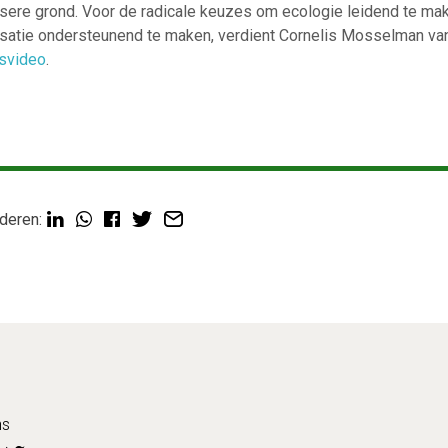
ossere grond. Voor de radicale keuzes om ecologie leidend te m
satie ondersteunend te maken, verdient Cornelis Mosselman va
fsvideo
.
deren:
ns