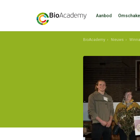
Aanbod
Omschake
BioAcademy
Nieuws
Winna
shkdfklagfs