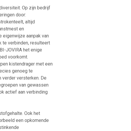
ersiteit. Op zijn bedrijf
eringen door:
rokenteelt, altijd
kunstmest en
De eigenwijze aanpak van
 te verbinden, resulteert
 BI-JOVIRA het enige
tbed voorkomt.
orpen kistendrager met een
ecies genoeg te
verder versterken. De
liegroepen van gewassen
ok actief aan verbinding
stofgehalte. Ook het
jvoorbeeld een opkomende
stinkende