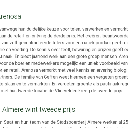
Arenosa
n vanwege hun duidelijke keuze voor telen, verwerken en vermark
aan de retail, en ontving de derde prijs. Het creëren, beantwoor
van zelf gecontracteerde telers voor een uniek product geeft e
ustrie en voeding. De kennis over teelt, bewaring en prijzen geeft
stinaak. En biedt jaarrond werk aan een grote groep mensen. Ar
voor de boer en medewerkers mogelijk: een uniek voorbeeld van
en retail. Arenosa vermarkt met veel kennis en ervaring biolog
artners. De familie van Geffen weet hiermee een vergeten groen
 te slaan en te vermarkten. En vergeten groente als pastinaak reg
met hun tweede locatie de Vliervelden kreeg de tweede prijs.
 Almere wint tweede prijs
m Saat en hun team van
de Stadsboerderij Almere werken al 25