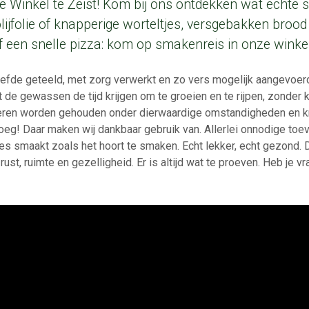
 Winkel te Zeist! Kom bij ons ontdekken wat echte s
lijfolie of knapperige worteltjes, versgebakken broo
f een snelle pizza: kom op smakenreis in onze winkel
liefde geteeld, met zorg verwerkt en zo vers mogelijk aangevoe
dat de gewassen de tijd krijgen om te groeien en te rijpen, zond
ieren worden gehouden onder dierwaardige omstandigheden en kri
oeg! Daar maken wij dankbaar gebruik van. Allerlei onnodige t
les smaakt zoals het hoort te smaken. Echt lekker, echt gezond.
st, ruimte en gezelligheid. Er is altijd wat te proeven. Heb je vr