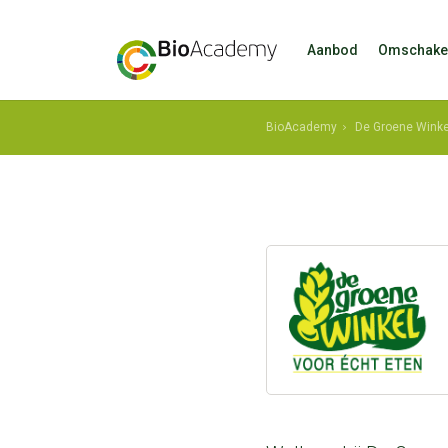
Aanbod
Omschake
BioAcademy
De Groene Winke