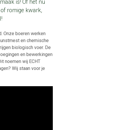
maak is! Of het nu
d of romige kwark,
!
rd. Onze boeren werken
er kunstmest en chemische
jgen biologisch voer. De
oevoegingen en bewerkingen
 Dit noemen wij ECHT
agen? Wij staan voor je