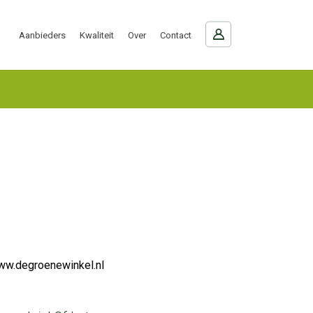
Aanbieders
Kwaliteit
Over
Contact
w.degroenewinkel.nl