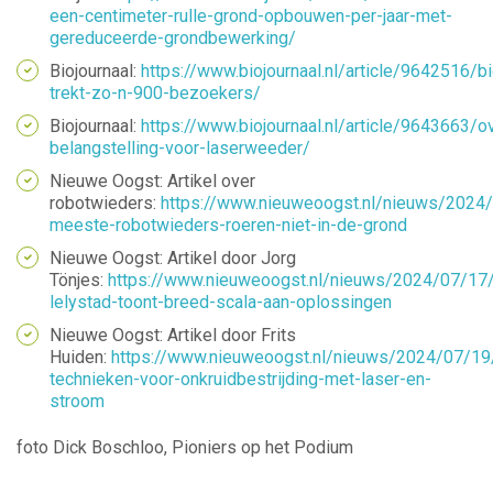
een-centimeter-rulle-grond-opbouwen-per-jaar-met-
gereduceerde-grondbewerking/
Biojournaal:
https://www.biojournaal.nl/article/9642516/b
trekt-zo-n-900-bezoekers/
Biojournaal:
https://www.biojournaal.nl/article/9643663/
belangstelling-voor-laserweeder/
Nieuwe Oogst: Artikel over
robotwieders:
https://www.nieuweoogst.nl/nieuws/2024
meeste-robotwieders-roeren-niet-in-de-grond
Nieuwe Oogst: Artikel door Jorg
Tönjes:
https://www.nieuweoogst.nl/nieuws/2024/07/17
lelystad-toont-breed-scala-aan-oplossingen
Nieuwe Oogst: Artikel door Frits
Huiden:
https://www.nieuweoogst.nl/nieuws/2024/07/19
technieken-voor-onkruidbestrijding-met-laser-en-
stroom
foto Dick Boschloo, Pioniers op het Podium