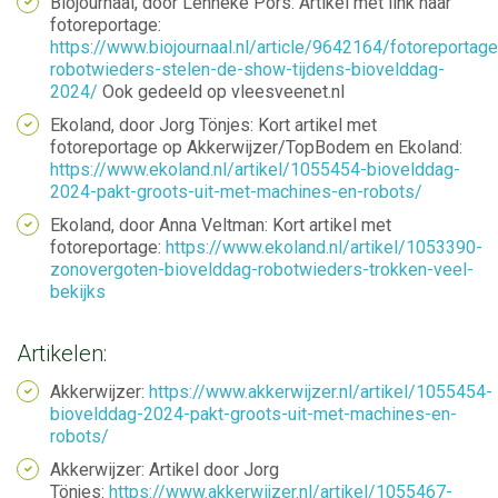
Biojournaal, door Lenneke Pors: Artikel met link naar
fotoreportage:
https://www.biojournaal.nl/article/9642164/fotoreportage
robotwieders-stelen-de-show-tijdens-biovelddag-
2024/
Ook gedeeld op vleesveenet.nl
Ekoland, door Jorg Tönjes: Kort artikel met
fotoreportage op Akkerwijzer/TopBodem en Ekoland:
https://www.ekoland.nl/artikel/1055454-biovelddag-
2024-pakt-groots-uit-met-machines-en-robots/
Ekoland, door Anna Veltman: Kort artikel met
fotoreportage:
https://www.ekoland.nl/artikel/1053390-
zonovergoten-biovelddag-robotwieders-trokken-veel-
bekijks
Artikelen:
Akkerwijzer:
https://www.akkerwijzer.nl/artikel/1055454-
biovelddag-2024-pakt-groots-uit-met-machines-en-
robots/
Akkerwijzer: Artikel door Jorg
Tönjes:
https://www.akkerwijzer.nl/artikel/1055467-