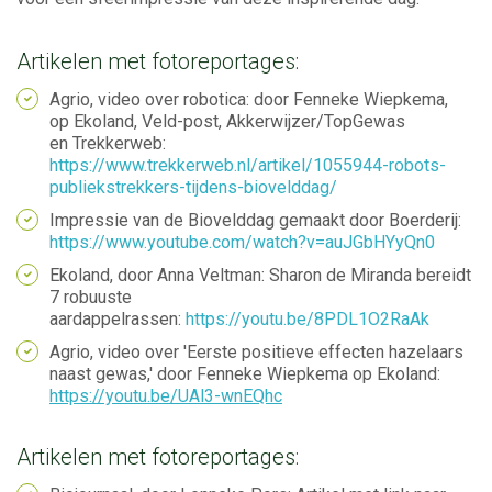
Artikelen met fotoreportages:
Agrio, video over robotica: door Fenneke Wiepkema,
op
Ekoland, Veld-post, Akkerwijzer/TopGewas
en
Trekkerweb:
https://www.trekkerweb.nl/artikel/1055944-robots-
publiekstrekkers-tijdens-biovelddag/
Impressie van de Biovelddag gemaakt door Boerderij:
https://www.youtube.com/watch?v=auJGbHYyQn0
Ekoland, door Anna Veltman: Sharon de Miranda bereidt
7 robuuste
aardappelrassen:
https://youtu.be/8PDL1O2RaAk
Agrio, video over 'Eerste positieve effecten hazelaars
naast gewas,' door Fenneke Wiepkema op Ekoland:
https://youtu.be/UAl3-wnEQhc
Artikelen met fotoreportages: