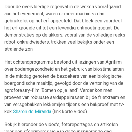
Door de overvloedige regenval in de weken voorafgaand
aan het evenement, waren er meer machines dan
gebruikelijk op het erf opgesteld. Dat bleek een voordeel:
het erf groeide uit tot een levendig ontmoetingspunt. De
demonstraties op de akkers, vooral van de volledige reeks
robot-onkruidwieders, trokken veel bekijks onder een
stralende zon.
Het ochtendprogramma bestond uit lezingen van Agrifirm
over bodemgezondheid en het gebruik van biostimulanten.
In de middag genoten de bezoekers van een biologische,
boergondische maaltijd, gevolgd door de vertoning van de
agroforestry-film ‘Bomen op je land’. Verder kon men
proeven van robuuste aardappelrassen bij de frietkraam en
van versgebakken lekkernijen tijdens een bakproef met tv-
kok
Sharon de Miranda
(link korte video).
Bekijk hieronder de video’s, fotoreportages en artikelen
voor een sfeerimpressie van deze inspirerende dag.