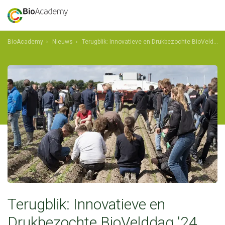
BioAcademy
Nieuws
Terugblik: Innovatieve en Drukbezochte BioVelddag '24
shkdfklagfs
Terugblik: Innovatieve en
Drukbezochte BioVelddag '24