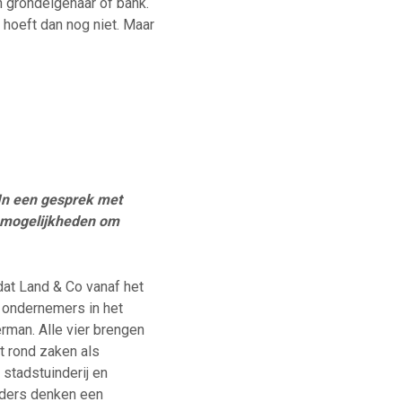
n grondeigenaar of bank.
 hoeft dan nog niet. Maar
 In een gesprek met
n mogelijkheden om
 dat Land & Co vanaf het
e ondernemers in het
erman. Alle vier brengen
t rond zaken als
stadstuinderij en
nders denken een