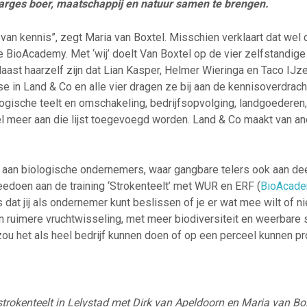
arges boer, maatschappij en natuur samen te brengen.
n van kennis”, zegt Maria van Boxtel. Misschien verklaart dat wel
 BioAcademy. Met ‘wij’ doelt Van Boxtel op de vier zelfstandig
Naast haarzelf zijn dat Lian Kasper, Helmer Wieringa en Taco IJz
e in Land & Co en alle vier dragen ze bij aan de kennisoverdrach
gische teelt en omschakeling, bedrijfsopvolging, landgoederen, 
el meer aan die lijst toegevoegd worden. Land & Co maakt van a
n aan biologische ondernemers, waar gangbare telers ook aan de
edoen aan de training ‘Strokenteelt’ met WUR en ERF (
BioAcade
s dat jij als ondernemer kunt beslissen of je er wat mee wilt of ni
n ruimere vruchtwisseling, met meer biodiversiteit en weerbare
zou het als heel bedrijf kunnen doen of op een perceel kunnen pr
strokenteelt in Lelystad met Dirk van Apeldoorn en Maria van Bo