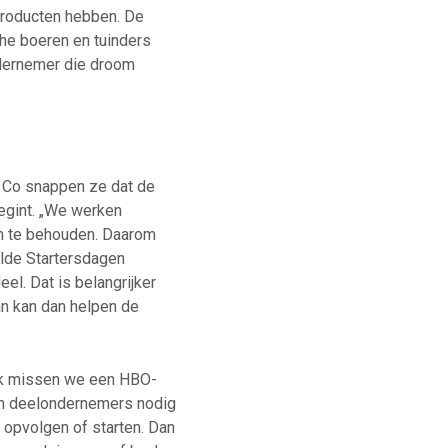
 producten hebben. De
sche boeren en tuinders
ndernemer die droom
 Co snappen ze dat de
begint. „We werken
en te behouden. Daarom
ilde Startersdagen
eel. Dat is belangrijker
an kan dan helpen de
jk missen we een HBO-
 en deelondernemers nodig
 opvolgen of starten. Dan