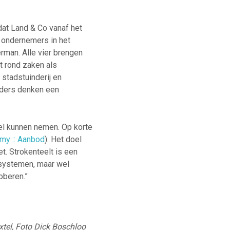
 dat Land & Co vanaf het
e ondernemers in het
erman. Alle vier brengen
t rond zaken als
stadstuinderij en
nders denken een
el kunnen nemen. Op korte
my :: Aanbod
). Het doel
et. Strokenteelt is een
 systemen, maar wel
oberen.”
xtel, Foto Dick Boschloo