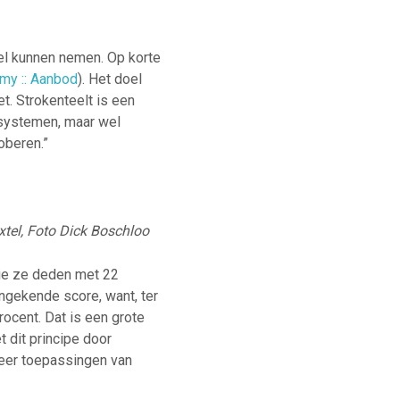
el kunnen nemen. Op korte
my :: Aanbod
). Het doel
et. Strokenteelt is een
 systemen, maar wel
oberen.”
xtel, Foto Dick Boschloo
die ze deden met 22
ongekende score, want, ter
rocent. Dat is een grote
t dit principe door
meer toepassingen van