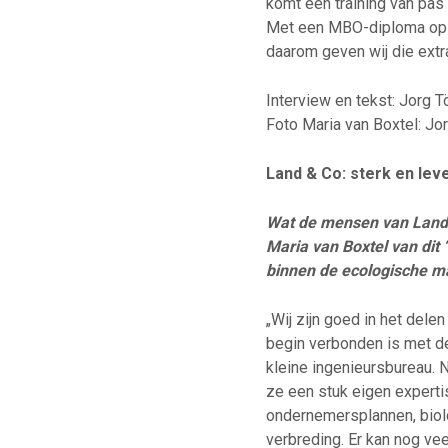
komt een training van pas 
Met een MBO-diploma op za
daarom geven wij die extr
Interview en tekst: Jorg T
Foto Maria van Boxtel: Jo
Land & Co: sterk en lev
Wat de mensen van Land &
Maria van Boxtel van di
binnen de ecologische m
„Wij zijn goed in het dele
begin verbonden is met de
kleine ingenieursbureau. 
ze een stuk eigen expertis
ondernemersplannen, biolo
verbreding. Er kan nog ve