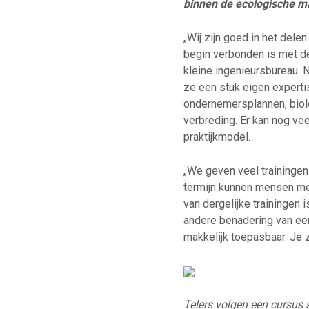
binnen de ecologische m
„Wij zijn goed in het dele
begin verbonden is met de
kleine ingenieursbureau. 
ze een stuk eigen expertis
ondernemersplannen, biolo
verbreding. Er kan nog ve
praktijkmodel.
„We geven veel traininge
termijn kunnen mensen me
van dergelijke trainingen i
andere benadering van ee
makkelijk toepasbaar. Je 
Telers volgen een cursus 