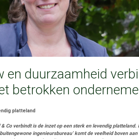
 en duurzaamheid verb
t betrokken onderneme
endig platteland
 Co verbindt is de inzet op een sterk en levendig platteland.
t ‘buitengewone ingenieursbureau’ komt de veelheid boven aa