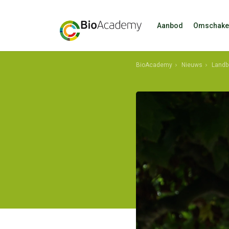
Aanbod
Omschake
BioAcademy
Nieuws
Landb
ptwyreurr