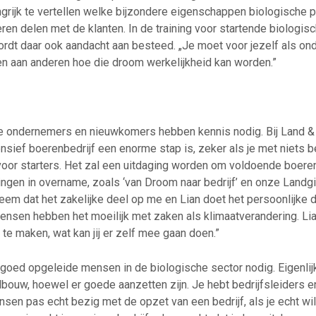
angrijk te vertellen welke bijzondere eigenschappen biologische
veren delen met de klanten. In de training voor startende biologi
wordt daar ook aandacht aan besteed. „Je moet voor jezelf als o
n aan anderen hoe die droom werkelijkheid kan worden.”
e ondernemers en nieuwkomers hebben kennis nodig. Bij Land &
ensief boerenbedrijf een enorme stap is, zeker als je met niets 
 voor starters. Het zal een uitdaging worden om voldoende boer
ingen in overname, zoals ‘van Droom naar bedrijf’ en onze Landg
 neem dat het zakelijke deel op me en Lian doet het persoonlijke d
mensen hebben het moeilijk met zaken als klimaatverandering. Li
te maken, wat kan jij er zelf mee gaan doen.”
oed opgeleide mensen in de biologische sector nodig. Eigenli
dbouw, hoewel er goede aanzetten zijn. Je hebt bedrijfsleiders
sen pas echt bezig met de opzet van een bedrijf, als je echt wil