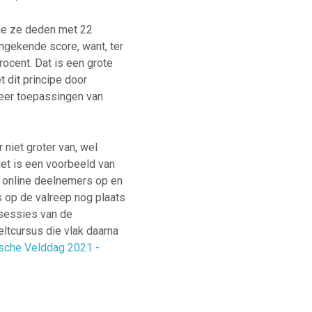
die ze deden met 22
ongekende score, want, ter
rocent. Dat is een grote
t dit principe door
meer toepassingen van
 niet groter van, wel
Het is een voorbeeld van
cht online deelnemers op en
 op de valreep nog plaats
 sessies van de
ltcursus die vlak daarna
ische Velddag 2021 -