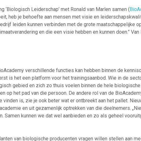
ing ‘Biologisch Leiderschap’ met Ronald van Marlen samen (
BioA
oeit, heb je behoefte aan mensen met visie en leiderschapskwalit
edrijf leiden kunnen verbinden met de grote maatschappelijke op
imaatverandering en die een visie hebben en kunnen doen.” Van B
BioAcademy verschillende functies kan hebben binnen de kenniso
erst is het een platform voor het trainingsaanbod. Wie in de secto
ogisch gebied en zich zo thuis voelen binnen de hele biologische
n op het pad van die persoon. De andere rol van de BioAcademy i
vinden is, zie je ook beter wat er ontbreekt aan het pallet. Nie
academie en uit gezamenlijk optrekken van die deelnemers. „Niet
en. Samen kunnen we dat wel aanbieden en zo als geheel voorui
lanten van biologische producenten vragen willen stellen aan m