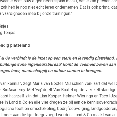
waar je echt jouw eigen bedrijfsplan maakt, dat je kan pitchen aa
k heb je nog niet echt leren ondernemen. Dat is ook prima, dat
a vaardigheden mee bij onze trainingen.”
önjes
rg Tönjes
endig platteland
 Co verbindt is de inzet op een sterk en levendig platteland.
t ‘buitengewone ingenieursbureau’ komt de veelheid boven aa
arges boer, maatschappij en natuur samen te brengen.
n van kennis”, zegt Maria van Boxtel. Misschien verklaart dat wel
 BioAcademy. Met ‘wij’ doelt Van Boxtel op de vier zelfstandig
Naast haarzelf zijn dat Lian Kasper, Helmer Wieringa en Taco IJz
e in Land & Co en alle vier dragen ze bij aan de kennisoverdrach
gische teelt en omschakeling, bedrijfsopvolging, landgoederen, 
el meer aan die lijst toegevoegd worden. Land & Co maakt van a