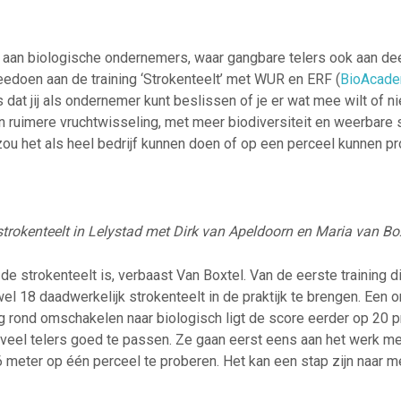
n aan biologische ondernemers, waar gangbare telers ook aan de
edoen aan de training ‘Strokenteelt’ met WUR en ERF (
BioAcade
s dat jij als ondernemer kunt beslissen of je er wat mee wilt of ni
n ruimere vruchtwisseling, met meer biodiversiteit en weerbare
zou het als heel bedrijf kunnen doen of op een perceel kunnen pr
strokenteelt in Lelystad met Dirk van Apeldoorn en Maria van Bo
de strokenteelt is, verbaast Van Boxtel. Van de eerste training 
el 18 daadwerkelijk strokenteelt in de praktijk te brengen. Een 
ning rond omschakelen naar biologisch ligt de score eerder op 20 p
t veel telers goed te passen. Ze gaan eerst eens aan het werk me
6 meter op één perceel te proberen. Het kan een stap zijn naar 