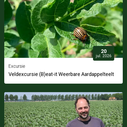
20
jul. 2026
Excursie
Veldexcursie (B)eat-it Weerbare Aardappelteelt