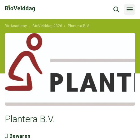
BioAcademy
BioVelddag 2026
Plantera B.V.
Plantera B.V.
Bewaren