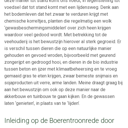
deze manier tot stand komt ons voedt, in tegenstelling tot
voedsel dat tot stand komt met een lijdensweg. Denk aan
het bodemleven dat het zwaar te verduren krijgt met
chemische korreltjes, planten die regelmatig een wolk
‘gewasbeschermingsmiddelen’ over zich heen krijgen
waardoor veel gedood wordt. Met betrekking tot de
veehouderij is het bewustzijn hierover al sterk gegroeid. Er
is verschil tussen dieren die op een natuurlijke manier
gehouden en gevoed wroden, bijvoorbeeld met geurend
zongerijpt en gedroogd hooi, en dieren in de bio industrie
tussen beton en ijzer met klimaatbeheersing en te vroeg
gemaaid gras te eten krijgen, zwaar bemeste snijmais en
sojaproducten uit verre, arme landen. Meine draagt graag bij
aan het bewustzijn om ook op deze manier naar de
akkerbouw en tuinbouw te gaan kijken. En de gewassen
laten ‘genieten’, in plaats van te ‘lijden’.
Inleiding op de Boerentroonrede door