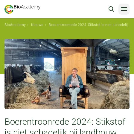
BioAcademy
Nieuws
Boerentroonrede 2024: Stikstof is niet schadelijk bij landbouw begrensd door levensprocessen
shkdfklagfs
Boerentroonrede 2024: Stikstof
is niet schadelijk bij landbouw