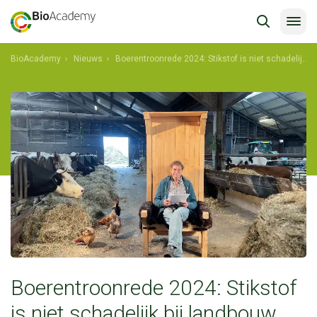
BioAcademy
Nieuws
Boerentroonrede 2024: Stikstof is niet schadelijk bij landbouw begrensd door levensprocessen
shkdfklagfs
Boerentroonrede 2024: Stikstof
is niet schadelijk bij landbouw