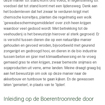
deze manier tot stand komt ons voedt, in tegenstelling tot
voedsel dat tot stand komt met een lijdensweg. Denk aan
het bodemleven dat het zwaar te verduren krijgt met
chemische korreltjes, planten die regelmatig een wolk
‘gewasbeschermingsmiddelen’ over zich heen krijgen
waardoor veel gedood wordt. Met betrekking tot de
veehouderij is het bewustzijn hierover al sterk gegroeid. Er
is verschil tussen dieren die op een natuurlijke manier
gehouden en gevoed wroden, bijvoorbeeld met geurend
zongerijpt en gedroogd hooi, en dieren in de bio industrie
tussen beton en ijzer met klimaatbeheersing en te vroeg
gemaaid gras te eten krijgen, zwaar bemeste snijmais en
sojaproducten uit verre, arme landen. Meine draagt graag bij
aan het bewustzijn om ook op deze manier naar de
akkerbouw en tuinbouw te gaan kijken. En de gewassen
laten ‘genieten’, in plaats van te ‘lijden’.
Inleiding op de Boerentroonrede door