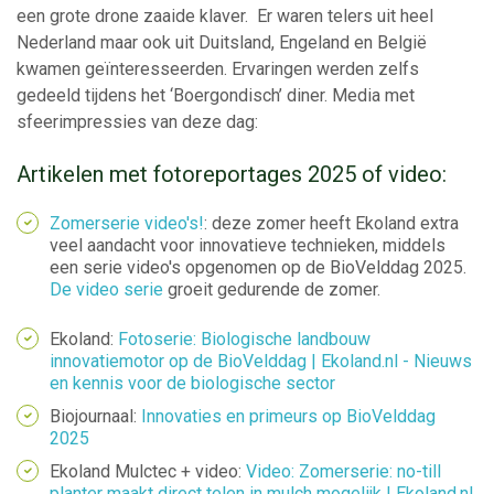
een grote drone zaaide klaver. Er waren telers uit heel
Nederland maar ook uit Duitsland, Engeland en België
kwamen geïnteresseerden. Ervaringen werden zelfs
gedeeld tijdens het ‘Boergondisch’ diner. Media met
sfeerimpressies van deze dag:
Artikelen met fotoreportages 2025 of video:
Zomerserie video's!
: deze zomer heeft Ekoland extra
veel aandacht voor innovatieve technieken, middels
een serie video's opgenomen op de BioVelddag 2025.
De video serie
groeit gedurende de zomer.
Ekoland:
Fotoserie: Biologische landbouw
innovatiemotor op de BioVelddag | Ekoland.nl - Nieuws
en kennis voor de biologische sector
Biojournaal:
Innovaties en primeurs op BioVelddag
2025
Ekoland Mulctec + video:
Video: Zomerserie: no-till
planter maakt direct telen in mulch mogelijk | Ekoland.nl