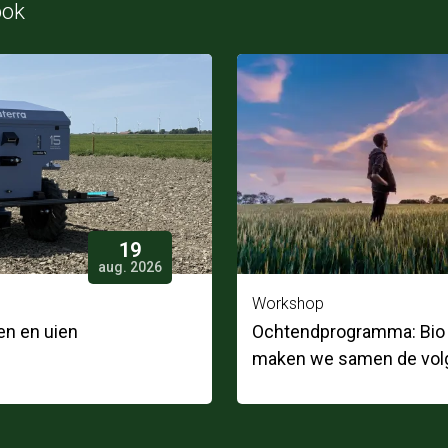
ook
19
aug. 2026
Workshop
n en uien
Ochtendprogramma: Bio i
maken we samen de vol