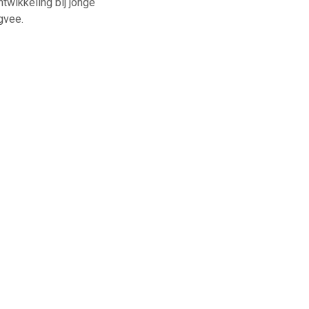
twikkeling bij jonge
gvee.