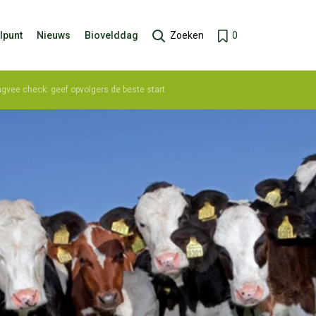
lpunt
Nieuws
Biovelddag
Zoeken
0
ngvee check: geef opvolgers de beste start