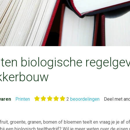
en biologische regelgev
akkerbouw
aren
Printen
2
beoordelingen
Deel met an
 fruit, groente, granen, bomen of bloemen teelt en vraag je je af
e bij een biologisch teeltbedrijf? Wil je meer weten over de eisen