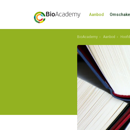
Aanbod
Omschake
BioAcademy
Aanbod
Hoofd