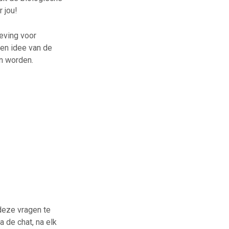
 jou!
geving voor
een idee van de
an worden.
 deze vragen te
 de chat, na elk