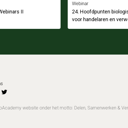
Webinar
ebinars II
24. Hoofdpunten biologi
voor handelaren en verw
ns
BioAcademy website onder het motto: Delen, Samenwerken & Ve