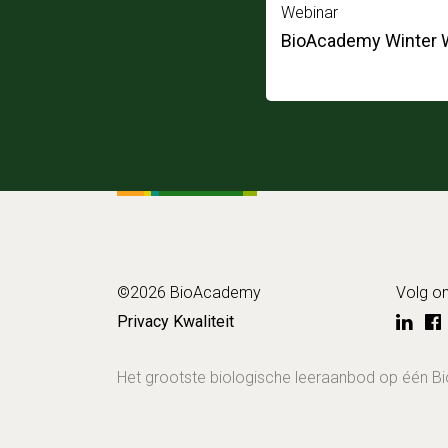
Webinar
BioAcademy Winter W
©2026 BioAcademy
Volg o
Privacy
Kwaliteit
Het grootste biologische leeraanbod op één 