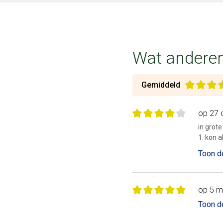
Wat anderen
Gemiddeld
op 27 
in grot
1. kon a
Toon d
op 5 m
Toon d