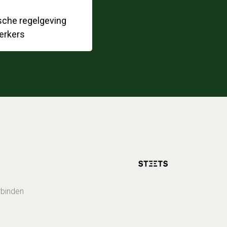
sche regelgeving
erkers
rbinden