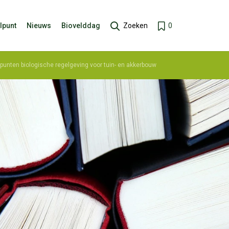
lpunt
Nieuws
Biovelddag
Zoeken
0
punten biologische regelgeving voor tuin- en akkerbouw