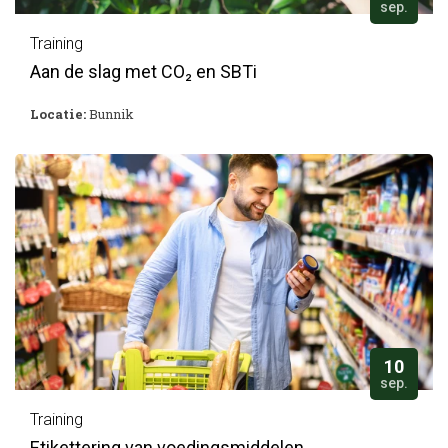
sep.
Training
Aan de slag met CO₂ en SBTi
Locatie:
Bunnik
10
sep.
Training
Etikettering van voedingsmiddelen