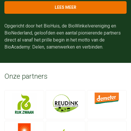
LEES MEER
Opgericht door het BioHuis, de BioWinkelvereniging en
BioNederland, geloofden een aantal pionierende partners
direct al vanaf het prille begin in het motto van de
BioAcademy: Delen, samenwerken en verbinden.
Onze partners