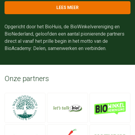
LEES MEER
Opgericht door het BioHuis, de BioWinkelvereniging en
BioNederland, geloofden een aantal pionierende partners
direct al vanaf het prille begin in het motto van de
BioAcademy: Delen, samenwerken en verbinden.
Onze partners