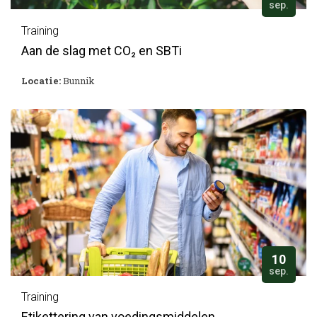
sep.
Training
Aan de slag met CO₂ en SBTi
Locatie:
Bunnik
10
sep.
Training
Etikettering van voedingsmiddelen