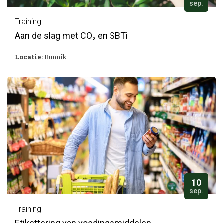
sep.
Training
Aan de slag met CO₂ en SBTi
Locatie:
Bunnik
10
sep.
Training
Etikettering van voedingsmiddelen