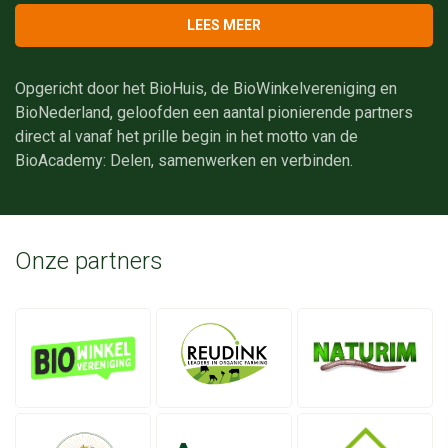
LEES MEER
Opgericht door het BioHuis, de BioWinkelvereniging en
BioNederland, geloofden een aantal pionierende partners
direct al vanaf het prille begin in het motto van de
BioAcademy: Delen, samenwerken en verbinden.
Onze partners