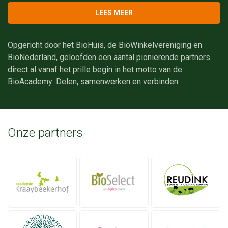
LEES MEER
Opgericht door het BioHuis, de BioWinkelvereniging en
BioNederland, geloofden een aantal pionierende partners
direct al vanaf het prille begin in het motto van de
BioAcademy: Delen, samenwerken en verbinden.
Onze partners