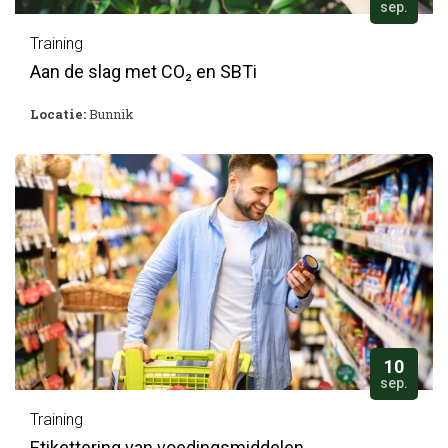
sep.
Training
Aan de slag met CO₂ en SBTi
Locatie:
Bunnik
10
sep.
Training
Etikettering van voedingsmiddelen