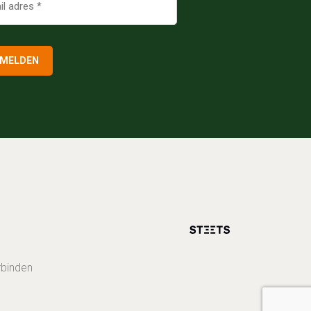
MELDEN
rbinden