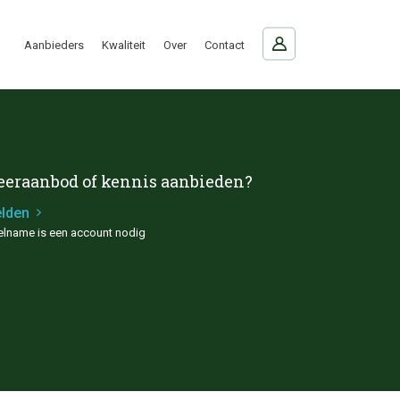
Aanbieders
Kwaliteit
Over
Contact
eeraanbod of kennis aanbieden?
lden
elname is een account nodig