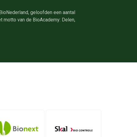
 BioNederland, geloofden een aantal
 het motto van de BioAcademy: Delen,