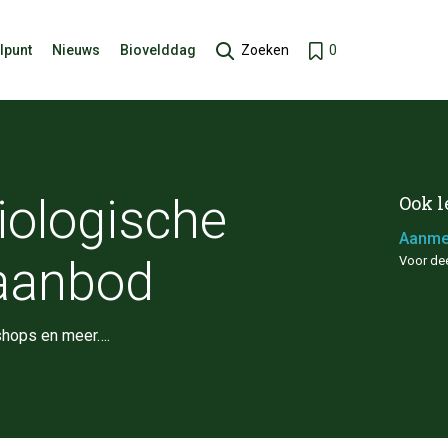
lpunt
Nieuws
Biovelddag
Zoeken
0
iologische
Ook l
Aanme
raanbod
Voor de
shops en meer….