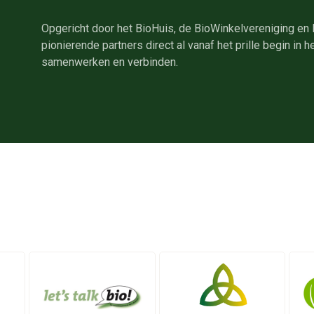
Opgericht door het BioHuis, de BioWinkelvereniging en
pionierende partners direct al vanaf het prille begin in
samenwerken en verbinden.