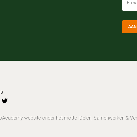
AAN
ns
BioAcademy website onder het motto: Delen, Samenwerken & Ve