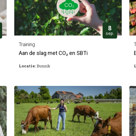
8
sep.
Training
T
Aan de slag met CO₂ en SBTi
Locatie:
Bunnik
L