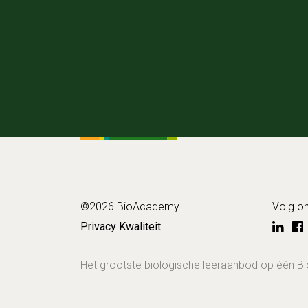
©2026 BioAcademy
Volg o
Privacy
Kwaliteit
Het grootste biologische leeraanbod op één 